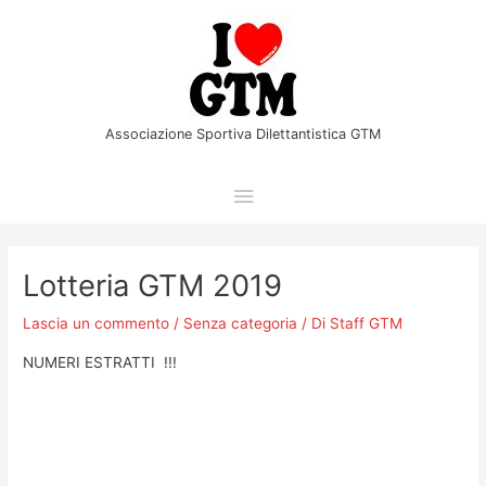
Vai
Menu
al
principale
contenuto
Associazione Sportiva Dilettantistica GTM
Navigazione
articoli
Lotteria GTM 2019
Lascia un commento
/
Senza categoria
/ Di
Staff GTM
NUMERI ESTRATTI !!!