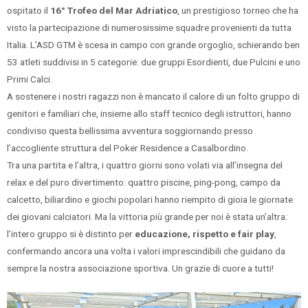
ospitato il
16° Trofeo del Mar Adriatico
, un prestigioso torneo che ha
visto la partecipazione di numerosissime squadre provenienti da tutta
Italia. L’ASD GTM è scesa in campo con grande orgoglio, schierando ben
53 atleti suddivisi in 5 categorie: due gruppi Esordienti, due Pulcini e uno
Primi Calci.
A sostenere i nostri ragazzi non è mancato il calore di un folto gruppo di
genitori e familiari che, insieme allo staff tecnico degli istruttori, hanno
condiviso questa bellissima avventura soggiornando presso
l’accogliente struttura del Poker Residence a Casalbordino.
Tra una partita e l’altra, i quattro giorni sono volati via all’insegna del
relax e del puro divertimento: quattro piscine, ping-pong, campo da
calcetto, biliardino e giochi popolari hanno riempito di gioia le giornate
dei giovani calciatori. Ma la vittoria più grande per noi è stata un’altra:
l’intero gruppo si è distinto per
educazione, rispetto e fair play
,
confermando ancora una volta i valori imprescindibili che guidano da
sempre la nostra associazione sportiva. Un grazie di cuore a tutti!