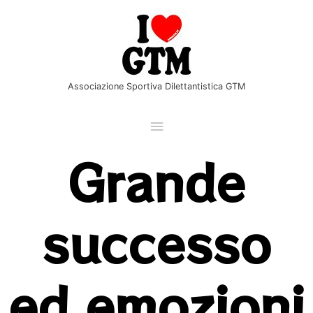
Vai
Menu
al
principale
contenuto
Associazione Sportiva Dilettantistica GTM
Grande
successo
ed emozioni