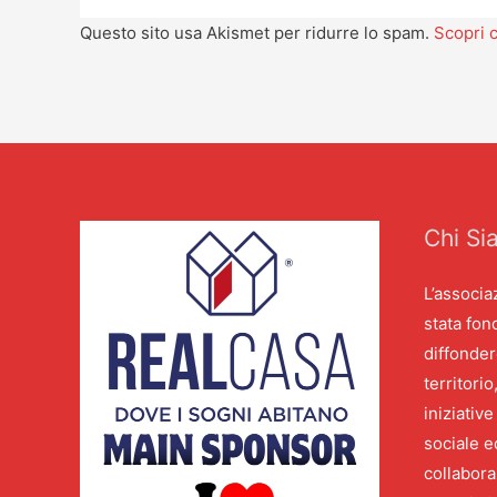
Questo sito usa Akismet per ridurre lo spam.
Scopri c
Chi Si
L’associa
stata fon
diffonder
territori
iniziativ
sociale e
collabora