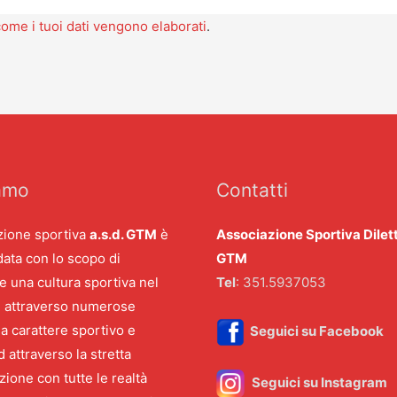
ome i tuoi dati vengono elaborati
.
amo
Contatti
zione sportiva
a.s.d. GTM
è
Associazione Sportiva Dilet
data con lo scopo di
GTM
e una cultura sportiva nel
Tel
: 351.5937053
o, attraverso numerose
e a carattere sportivo e
Seguici su Facebook
d attraverso la stretta
zione con tutte le realtà
Seguici su Instagram