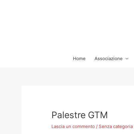
Vai
al
contenuto
Home
Associazione
Navigazione
articoli
Palestre GTM
Lascia un commento
/
Senza categoria