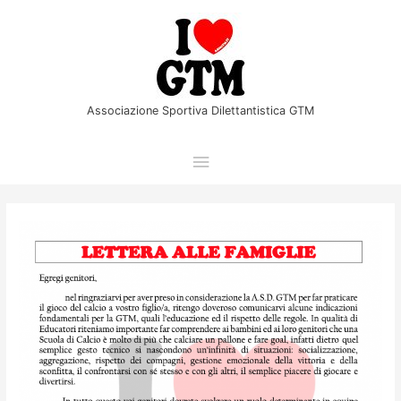
Vai
Menu
al
principale
contenuto
Associazione Sportiva Dilettantistica GTM