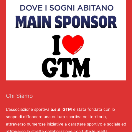
Chi Siamo
L’associazione sportiva
a.s.d. GTM
è stata fondata con lo
scopo di diffondere una cultura sportiva nel territorio,
attraverso numerose iniziative a carattere sportivo e sociale ed
attraverso la stretta collaborazione con tutte le realtà